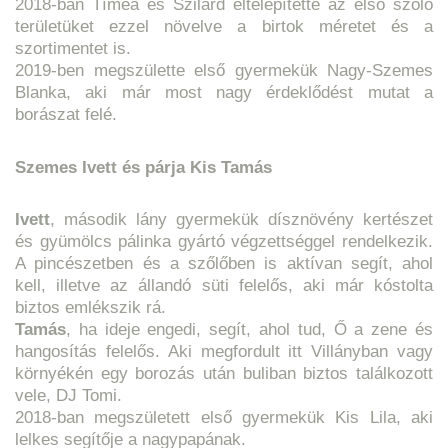
2018-ban Tímea és Szilárd eltelepítette az első szőlő
területüket ezzel növelve a birtok méretet és a
szortimentet is.
2019-ben megszülette első gyermekük Nagy-Szemes
Blanka, aki már most nagy érdeklődést mutat a
borászat felé.
Szemes Ivett és párja Kis Tamás
Ivett
, második lány gyermekük dísznövény kertészet
és gyümölcs pálinka gyártó végzettséggel rendelkezik.
A pincészetben és a szőlőben is aktívan segít, ahol
kell, illetve az állandó süti felelős, aki már kóstolta
biztos emlékszik rá.
Tamás
, ha ideje engedi, segít, ahol tud, Ő a zene és
hangosítás felelős. Aki megfordult itt Villányban vagy
környékén egy borozás után buliban biztos találkozott
vele, DJ Tomi.
2018-ban megszületett első gyermekük Kis Lila, aki
lelkes segítője a nagypapának.