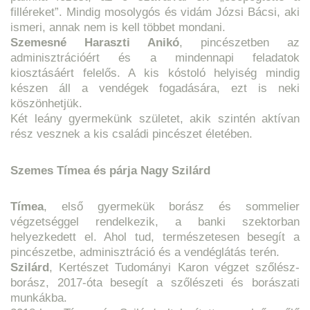
filléreket”. Mindig mosolygós és vidám Józsi Bácsi, aki
ismeri, annak nem is kell többet mondani.
Szemesné Haraszti Anikó
, pincészetben az
adminisztrációért és a mindennapi feladatok
kiosztásáért felelős. A kis kóstoló helyiség mindig
készen áll a vendégek fogadására, ezt is neki
köszönhetjük.
Két leány gyermekünk születet, akik szintén aktívan
rész vesznek a kis családi pincészet életében.
Szemes Tímea és párja Nagy Szilárd
Tímea
, első gyermekük borász és sommelier
végzetséggel rendelkezik, a banki szektorban
helyezkedett el. Ahol tud, természetesen besegít a
pincészetbe, adminisztráció és a vendéglátás terén.
Szilárd
, Kertészet Tudományi Karon végzet szőlész-
borász, 2017-óta besegít a szőlészeti és borászati
munkákba.